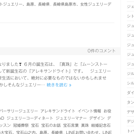
トジュエリー、島原、長崎県
,
長崎県島原市、女性ジュエリーデ
ジ
シ
ジ
ジュ
ジ
0件のコメント
ジ
ジ
なりました❣ ６月の誕生石は、『真珠』と『ムーンストー
して新誕生石の『アレキサンドライト』です。 ジュエリー
ジ
常生活において、絶対に必要なものではないかもしれませ
シ
しかしそんなジュエリー…
続きを読む »
ダ
タ
バーサリージュエリー
アレキサンドライト
イベント情報
お役
デ
AD
ジュエリーコーディネート
ジュエリーマナー
デザイン
デ
デ
ッスン
冠婚葬祭
宝石
宝石のお話
宝石言葉
真珠
結婚記念石
ト
5大宝石、宝石山之内、島原、長崎県
,
LINEお問い合わせ、LINE