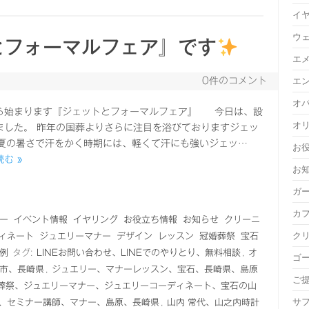
イ
ウ
とフォーマルフェア』です
エ
0件のコメント
エ
オ
ら始まります『ジェットとフォーマルフェア』 今日は、設
オ
ました。 昨年の国葬よりさらに注目を浴びておりますジェッ
の暑さで汗をかく時期には、軽くて汗にも強いジェッ…
お
む »
お
ガ
カ
ー
イベント情報
イヤリング
お役立ち情報
お知らせ
クリーニ
ク
ィネート
ジュエリーマナー
デザイン
レッスン
冠婚葬祭
宝石
例
タグ:
LINEお問い合わせ、LINEでのやりとり、無料相談
,
オ
ゴ
市、長崎県
,
ジュエリー、マナーレッスン、宝石、長崎県、島原
ご
葬祭、ジュエリーマナー、ジュエリーコーディネート、宝石の山
サ
、セミナー講師、マナー、島原、長崎県
,
山内 常代、山之内時計