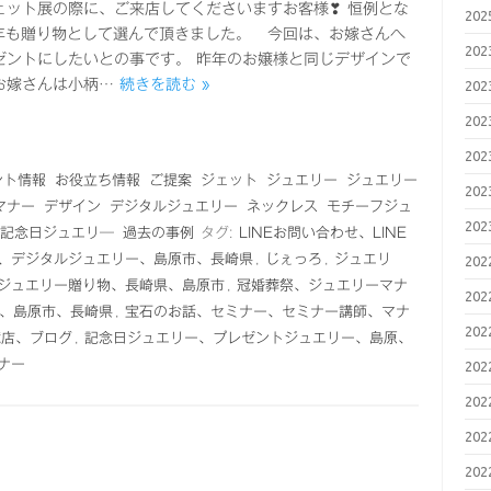
ェット展の際に、ご来店してくださいますお客様❣ 恒例とな
20
今年も贈り物として選んで頂きました。 今回は、お嫁さんへ
20
ゼントにしたいとの事です。 昨年のお嬢様と同じデザインで
お嫁さんは小柄…
続きを読む »
20
20
20
ント情報
お役立ち情報
ご提案
ジェット
ジュエリー
ジュエリー
20
マナー
デザイン
デジタルジュエリー
ネックレス
モチーフジュ
20
記念日ジュエリ―
過去の事例
タグ:
LINEお問い合わせ、LINE
、デジタルジュエリー、島原市、長崎県
,
じぇっろ
,
ジュエリ
20
ジュエリー贈り物、長崎県、島原市
,
冠婚葬祭、ジュエリーマナ
20
、島原市、長崎県
,
宝石のお話、セミナー、セミナー講師、マナ
20
鏡店、ブログ
,
記念日ジュエリー、プレゼントジュエリー、島原、
ナー
20
20
20
20