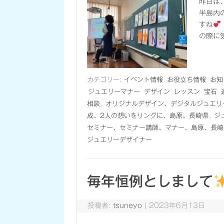
昨日は
半島内
すね
の際に
カテゴリー:
イベント情報
お役立ち情報
お知
ジュエリーマナー
デザイン
レッスン
宝石
相談
,
オリジナルデザイン、デジタルジュエリ
成、2人の想いをリングに、島原、長崎県
,
ジ
セミナー、セミナー講師、マナー、島原、長崎
ジュエリーデザイナー
毎年恒例としまして
投稿者:
tsuneyo
|
2023年6月13日