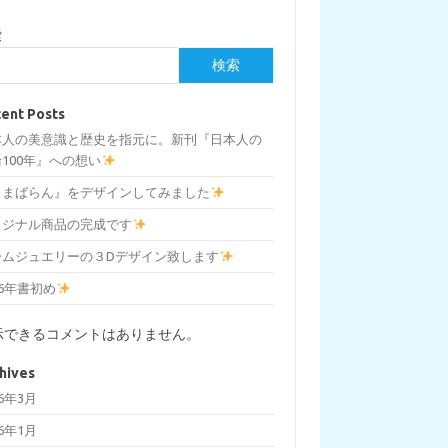
索
検索
ent Posts
本人の美意識と歴史を指元に。新刊『日本人の
100年』への想い
しまばらん』をデザインしてみました
リジナル商品の完成です
ームジュエリーの３Dデザイン致します
26年書初め
示できるコメントはありません。
hives
26年3月
26年1月