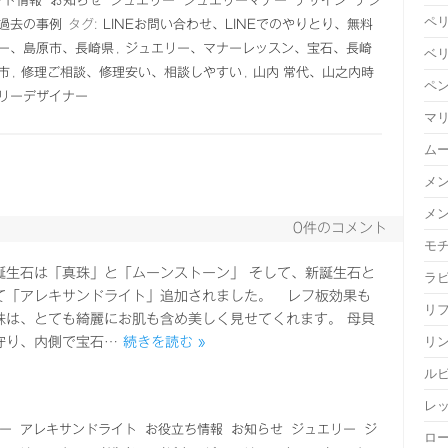
ント情報
お知らせ
ジュエリー
ジュエリーマナー
デザイン
デジ
ペ
過去の事例
タグ:
LINEお問い合わせ、LINEでのやりとり、無料
ー、島原市、長崎県
,
ジュエリー、マナーレッスン、宝石、長崎
ベ
市
,
修理ご相談、修理安い、相談しやすい
,
山内 常代、山之内時
ペ
リーデザイナー
マ
ム
！
メ
メ
0件のコメント
モ
誕生石は「真珠」と「ムーンストーン」 そして、新誕生石と
ラ
て「アレキサンドライト」追加されました。 レフ板効果も
リ
珠は、とても綺麗にお肌も含め美しく見せてくれます。 母貝
リ
守り、内側で宝石…
続きを読む »
ル
レ
ー
アレキサンドライト
お役立ち情報
お知らせ
ジュエリー
ジ
ロ