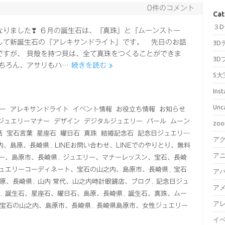
0件のコメント
Cat
３
なりました❣ ６月の誕生石は、『真珠』と『ムーンストー
して新誕生石の『アレキサンドライト』です。 先日のお話
3D
ですが、 貝殻を持つ貝は、全て真珠をつくることができま
3D
もちろん、アサリもハ…
続きを読む »
5大
Ins
Unc
ー
アレキサンドライト
イベント情報
お役立ち情報
お知らせ
ジュエリーマナー
デザイン
デジタルジュエリー
パール
ムーン
zo
話
宝石言葉
星座石
曜日石
真珠
結婚記念石
記念日ジュエリ―
ア
内、島原、長崎県
,
LINEお問い合わせ、LINEでのやりとり、無料
ア
ー、島原市、長崎県
,
ジュエリー、マナーレッスン、宝石、長崎
ュエリーコーディネート、宝石の山之内、島原市、長崎県
,
宝石
ア
原、長崎県
,
山内 常代、山之内時計眼鏡店、ブログ
,
記念日ジュ
ア
,
誕生石、星座石、曜日石、島原、長崎県
,
誕生石、真珠、ムー
ア
宝石の山之内、島原市、長崎県
,
長崎県島原市、女性ジュエリー
イ