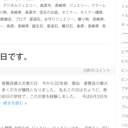
、デジタルジュエリー、島原市、長崎県
,
ジュエリー、マナーレ
ト
り物、長崎県、島原市
,
宝石のお話、セミナー、セミナー講師、
ト
計眼鏡店、ブログ
,
星座石、お守りジュエリー、贈り物、長崎県、
ネ
ー、島原、長崎県
,
誕生石、星座石、曜日石、島原、長崎県
,
長
バ
パ
ピ
1日です。
ピ
ピ
0件のコメント
ピ
、普賢岳噴火災害の日 今から32年前、雲仙・普賢岳の噴火
プ
、多くの方が犠牲となりました。 私もこの日はちょうど、教
の初日の学校で、この災害を経験しました。 今は6月3日を
プ
…
続きを読む »
ブ
ブ
ベ