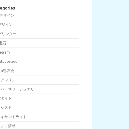
egories
Dデザイン
デザイン
プリンター
宝石
tagram
ategorized
om勉強会
クアマリン
ニバーサリージュエリー
パタイト
メシスト
レキサンドライト
ベント情報