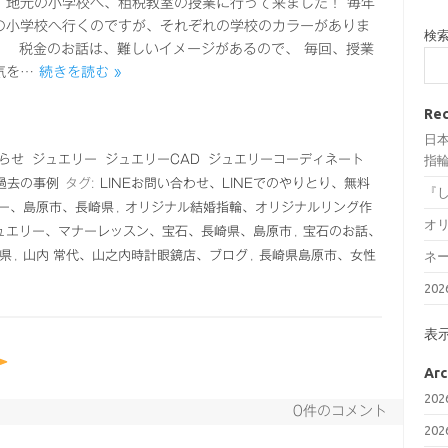
、地元の小学校へ、租税教室の授業に行って来ました！ 毎年
の小学校へ行くのですが、それぞれの学校のカラーがありま
検
税金のお話は、難しいイメージがあるので、 毎回、授業
気を…
続きを読む »
Rec
日
らせ
ジュエリー
ジュエリーCAD
ジュエリーコーディネート
指輪
過去の事例
タグ:
LINEお問い合わせ、LINEでのやりとり、無料
『
ー、島原市、長崎県
,
オリジナル結婚指輪、オリジナルリング作
オ
ュエリー、マナーレッスン、宝石、長崎県、島原市
,
宝石のお話、
県
,
山内 常代、山之内時計眼鏡店、ブログ
,
長崎県島原市、女性
ネ
20
表
Arc
20
0件のコメント
20