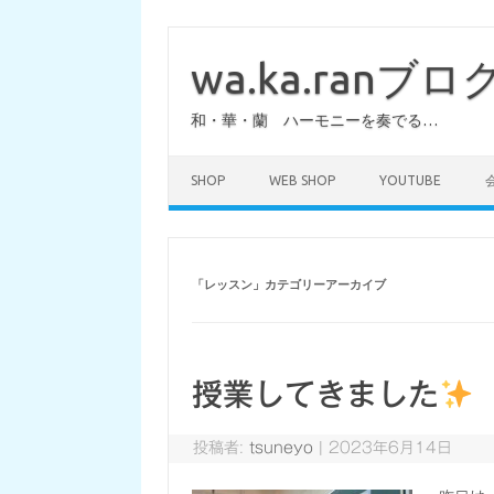
コ
ン
テ
wa.ka.ranブロ
ン
ツ
へ
和・華・蘭 ハーモニーを奏でる…
ス
キ
ッ
プ
SHOP
WEB SHOP
YOUTUBE
「
レッスン
」カテゴリーアーカイブ
授業してきました
投稿者:
tsuneyo
|
2023年6月14日