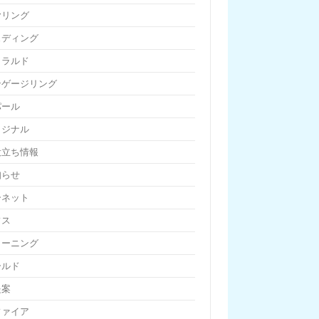
ヤリング
ェディング
メラルド
ンゲージリング
パール
リジナル
役立ち情報
知らせ
ーネット
フス
リーニング
ールド
提案
ファイア