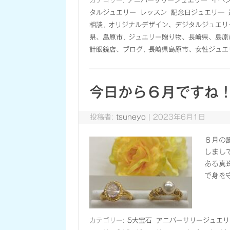
カテゴリー:
アニバーサリージュエリー
イベ
タルジュエリー
レッスン
記念日ジュエリ―
相談
,
オリジナルデザイン、デジタルジュエリ
県、島原市
,
ジュエリー贈り物、長崎県、島原
計眼鏡店、ブログ
,
長崎県島原市、女性ジュエ
今日から６月ですね
投稿者:
tsuneyo
|
2023年6月1日
６月の
しまし
ある真
で身を
カテゴリー:
5大宝石
アニバーサリージュエリ