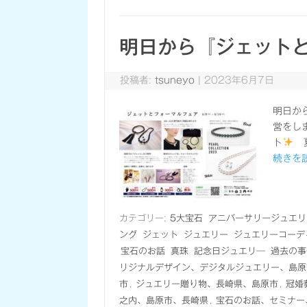
明日から『ジェット
投稿者:
tsuneyo
|
2023年6月7日
明日か
営をし
ト
夏
続きを読
カテゴリー:
5大宝石
アニバーサリージュエリ
ング
ジェット
ジュエリー
ジュエリーコーデ
宝石のお話
真珠
記念日ジュエリ―
過去の事
リジナルデザイン、デジタルジュエリー、島原
市
,
ジュエリー贈り物、長崎県、島原市
,
冠婚
之内、島原市、長崎県
,
宝石のお話、セミナー