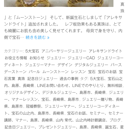
真
珠
」と「ムーンストーン」 そして、新誕生石としまして「アレキサ
ンドライト」追加されました。 レフ板効果もある真珠は、とて
も綺麗にお肌も含め美しく見せてくれます。 母貝で身を守り、内
側で宝石…
続きを読む »
カテゴリー:
5大宝石
アニバーサリージュエリー
アレキサンドライト
お役立ち情報
お知らせ
ジュエリー
ジュエリーCAD
ジュエリーコー
ディネート
ジュエリーマナー
デザイン
デジタルジュエリー
バース
デーストーン
パール
ムーンストーン
レッスン
宝石
宝石のお話
宝
石言葉
真珠
記念日ジュエリ―
過去の事例
タグ:
5大宝石、宝石山之
内、島原、長崎県
,
LINEお問い合わせ、LINEでのやりとり、無料相談
,
オリジナルデザイン、デジタルジュエリー、島原市、長崎県
,
ジュエリ
ー、マナーレッスン、宝石、長崎県、島原市
,
ジュエリー贈り物、長崎
県、島原市
,
冠婚葬祭、ジュエリーマナー、ジュエリーコーディネー
ト、宝石の山之内、島原市、長崎県
,
宝石のお話、セミナー、セミナー
講師、マナー、島原、長崎県
,
山内 常代、山之内時計眼鏡店、ブログ
,
記念日ジュエリー、プレゼントジュエリー、島原、長崎県
,
誕生石、星