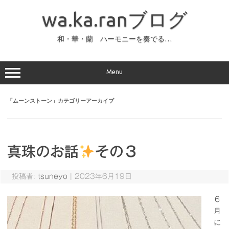
コ
ン
wa.ka.ranブログ
テ
ン
ツ
へ
和・華・蘭 ハーモニーを奏でる…
ス
キ
ッ
プ
Menu
「
ムーンストーン
」カテゴリーアーカイブ
真珠のお話
その３
投稿者:
tsuneyo
|
2023年6月19日
６
月
に