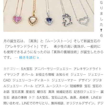
な
り
ま
し
た
❣
６
月の誕生石は、『真珠』と『ムーンストーン』そして新誕生石の
『アレキサンドライト』です。 希少性の高い真珠が、一般的に
も使用できるようになったのは「真珠の養殖技術」が誕生したから
です。 …
続きを読む »
カテゴリー:
5大宝石
アニバーサリージュエリー
アレキサンドライト
イヤリング
オパール
お役立ち情報
お知らせ
ジュエリー
ジュエリー
CAD
ジュエリーコーディネート
ジュエリーマナー
デザイン
デジタ
ルジュエリー
パール
ピアス
ムーンストーン
冠婚葬祭
宝石
宝石の
お話
宝石言葉
星座石
曜日石
真珠
結婚記念石
記念日ジュエリ―
誕
生石
過去の事例
タグ:
5大宝石、宝石山之内、島原、長崎県
,
LINEお
問い合わせ、LINEでのやりとり、無料相談
,
オリジナルデザイン、デジ