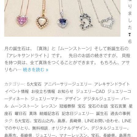
り
ま
し
た
❣
６
月の誕生石は、『真珠』と『ムーンストーン』そして新誕生石の
『アレキサンドライト』です。 先日のお話の続きですが、 貝殻
を持つ貝は、全て真珠をつくることができます。 もちろん、アサ
リもハ…
続きを読む »
カテゴリー:
5大宝石
アニバーサリージュエリー
アレキサンドライト
イベント情報
お役立ち情報
お知らせ
ジュエリーCAD
ジュエリーコ
ーディネート
ジュエリーマナー
デザイン
デジタルジュエリー
パー
ル
ムーンストーン
レッスン
冠婚葬祭
宝石
宝石のお話
宝石言葉
星
座石
曜日石
真珠
結婚記念石
記念日ジュエリ―
誕生石
過去の事例
タグ:
5大宝石、宝石山之内、島原、長崎県
,
LINEお問い合わせ、LINE
でのやりとり、無料相談
,
オリジナルデザイン、デジタルジュエリー、
島原市、長崎県
,
ジュエリー、マナーレッスン、宝石、長崎県、島原市
,