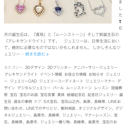
ま
し
た
❣
６
月の誕生石は、『真珠』と『ムーンストーン』そして新誕生石の
『アレキサンドライト』です。 ジュエリーは、日常生活におい
て、絶対に必要なものではないかもしれません。 しかしそんなジ
ュエリー…
続きを読む »
カテゴリー:
3Dデザイン
3Dプリンター
アニバーサリージュエリー
アレキサンドライト
イベント情報
お役立ち情報
お知らせ
ジュエリ
ー
ジュエリーCAD
ジュエリーコーディネート
ジュエリーマナー
デ
ザイン
デジタルジュエリー
パール
ムーンストーン
レッスン
冠婚葬
祭
宝石
宝石のお話
宝石言葉
真珠
結婚記念石
記念日ジュエリ―
誕
生石
過去の事例
タグ:
5大宝石、宝石山之内、島原、長崎県
,
LINEお
問い合わせ、LINEでのやりとり、無料相談
,
オリジナルデザイン、デジ
タルジュエリー、島原市、長崎県
,
ジュエリー、マナーレッスン、宝
石、長崎県、島原市
,
ジュエリー贈り物、長崎県、島原市
,
宝石のお