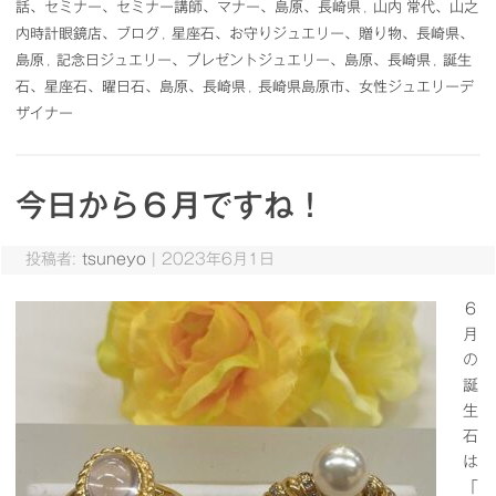
話、セミナー、セミナー講師、マナー、島原、長崎県
,
山内 常代、山之
内時計眼鏡店、ブログ
,
星座石、お守りジュエリー、贈り物、長崎県、
島原
,
記念日ジュエリー、プレゼントジュエリー、島原、長崎県
,
誕生
石、星座石、曜日石、島原、長崎県
,
長崎県島原市、女性ジュエリーデ
ザイナー
今日から６月ですね！
投稿者:
tsuneyo
|
2023年6月1日
６
月
の
誕
生
石
は
「