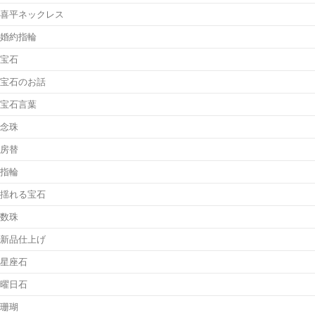
喜平ネックレス
婚約指輪
宝石
宝石のお話
宝石言葉
念珠
房替
指輪
揺れる宝石
数珠
新品仕上げ
星座石
曜日石
珊瑚