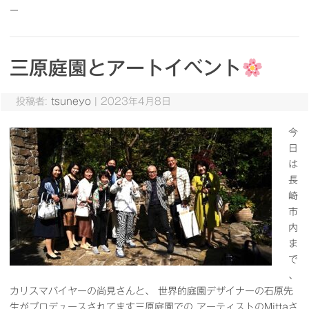
ー
三原庭園とアートイベント
投稿者:
tsuneyo
|
2023年4月8日
今
日
は
長
崎
市
内
ま
で
、
カリスマバイヤーの尚見さんと、 世界的庭園デザイナーの石原先
生がプロデュースされてます三原庭園での アーティストのMittaさ