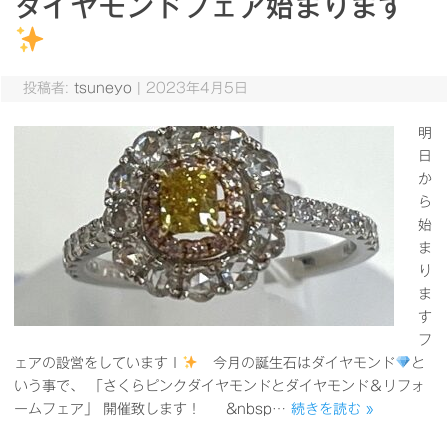
ダイヤモンドフェア始まります
投稿者:
tsuneyo
|
2023年4月5日
明
日
か
ら
始
ま
り
ま
す
フ
ェアの設営をしていますｌ
今月の誕生石はダイヤモンド
と
いう事で、 「さくらピンクダイヤモンドとダイヤモンド＆リフォ
ームフェア」 開催致します！ &nbsp…
続きを読む »