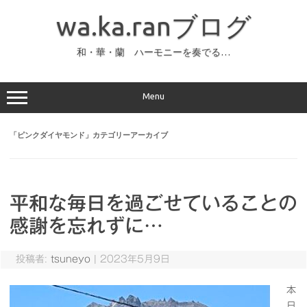
コ
ン
wa.ka.ranブログ
テ
ン
ツ
へ
和・華・蘭 ハーモニーを奏でる…
ス
キ
ッ
プ
Menu
「
ピンクダイヤモンド
」カテゴリーアーカイブ
平和な毎日を過ごせていることの
感謝を忘れずに…
投稿者:
tsuneyo
|
2023年5月9日
本
日