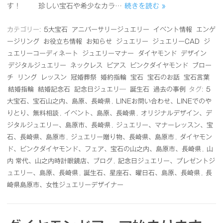
す！ 珍しい宝石や希少なカラ…
続きを読む »
カテゴリー:
5大宝石
アニバーサリージュエリー
イベント情報
エンゲ
ージリング
お役立ち情報
お知らせ
ジュエリー
ジュエリーCAD
ジ
ュエリーコーディネート
ジュエリーマナー
ダイヤモンド
デザイン
デジタルジュエリー
ネックレス
ピアス
ピンクダイヤモンド
ブロー
チ
リング
レッスン
冠婚葬祭
婚約指輪
宝石
宝石のお話
宝石言葉
結婚指輪
結婚記念石
記念日ジュエリ―
誕生石
過去の事例
タグ:
5
大宝石、宝石山之内、島原、長崎県
,
LINEお問い合わせ、LINEでのや
りとり、無料相談
,
イベント、島原、長崎県
,
オリジナルデザイン、デ
ジタルジュエリー、島原市、長崎県
,
ジュエリー、マナーレッスン、宝
石、長崎県、島原市
,
ジュエリー贈り物、長崎県、島原市
,
ダイヤモン
ド、ピンクダイヤモンド、フェア、宝石の山之内、島原市、長崎県
,
山
内 常代、山之内時計眼鏡店、ブログ
,
記念日ジュエリー、プレゼントジ
ュエリー、島原、長崎県
,
誕生石、星座石、曜日石、島原、長崎県
,
長
崎県島原市、女性ジュエリーデザイナー