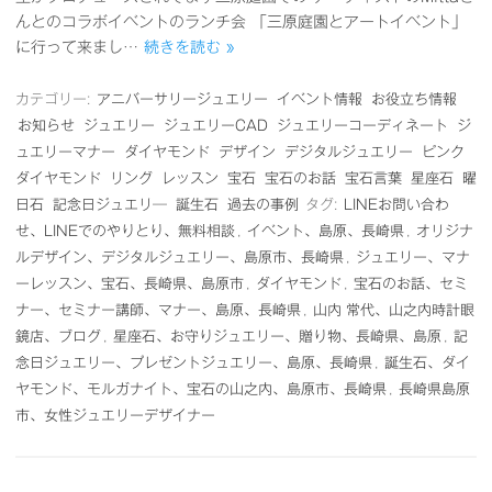
んとのコラボイベントのランチ会 「三原庭園とアートイベント」
に行って来まし…
続きを読む »
カテゴリー:
アニバーサリージュエリー
イベント情報
お役立ち情報
お知らせ
ジュエリー
ジュエリーCAD
ジュエリーコーディネート
ジ
ュエリーマナー
ダイヤモンド
デザイン
デジタルジュエリー
ピンク
ダイヤモンド
リング
レッスン
宝石
宝石のお話
宝石言葉
星座石
曜
日石
記念日ジュエリ―
誕生石
過去の事例
タグ:
LINEお問い合わ
せ、LINEでのやりとり、無料相談
,
イベント、島原、長崎県
,
オリジナ
ルデザイン、デジタルジュエリー、島原市、長崎県
,
ジュエリー、マナ
ーレッスン、宝石、長崎県、島原市
,
ダイヤモンド
,
宝石のお話、セミ
ナー、セミナー講師、マナー、島原、長崎県
,
山内 常代、山之内時計眼
鏡店、ブログ
,
星座石、お守りジュエリー、贈り物、長崎県、島原
,
記
念日ジュエリー、プレゼントジュエリー、島原、長崎県
,
誕生石、ダイ
ヤモンド、モルガナイト、宝石の山之内、島原市、長崎県
,
長崎県島原
市、女性ジュエリーデザイナー