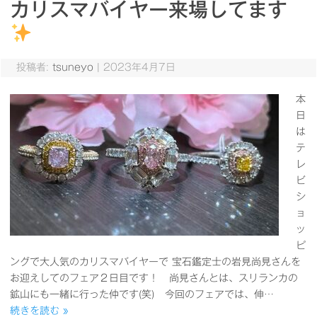
カリスマバイヤー来場してます
投稿者:
tsuneyo
|
2023年4月7日
本
日
は
テ
レ
ビ
シ
ョ
ッ
ピ
ングで大人気のカリスマバイヤーで 宝石鑑定士の岩見尚見さんを
お迎えしてのフェア２日目です！ 尚見さんとは、スリランカの
鉱山にも一緒に行った仲です(笑) 今回のフェアでは、伸…
続きを読む »