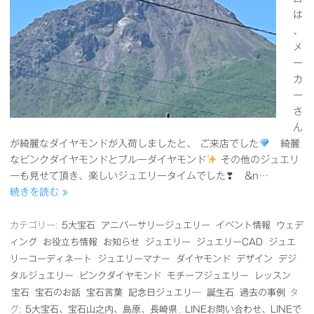
は
、
メ
ー
カ
ー
さ
ん
が綺麗なダイヤモンドが入荷しましたと、 ご来店でした
綺麗
なピンクダイヤモンドとブルーダイヤモンド
その他のジュエリ
ーも見せて頂き、楽しいジュエリータイムでした❣ &n…
続きを読む »
カテゴリー:
5大宝石
アニバーサリージュエリー
イベント情報
ウェデ
ィング
お役立ち情報
お知らせ
ジュエリー
ジュエリーCAD
ジュエ
リーコーディネート
ジュエリーマナー
ダイヤモンド
デザイン
デジ
タルジュエリー
ピンクダイヤモンド
モチーフジュエリー
レッスン
宝石
宝石のお話
宝石言葉
記念日ジュエリ―
誕生石
過去の事例
タ
グ:
5大宝石、宝石山之内、島原、長崎県
,
LINEお問い合わせ、LINEで