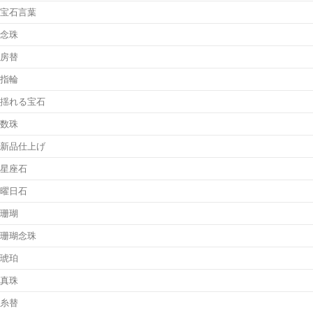
宝石言葉
念珠
房替
指輪
揺れる宝石
数珠
新品仕上げ
星座石
曜日石
珊瑚
珊瑚念珠
琥珀
真珠
糸替