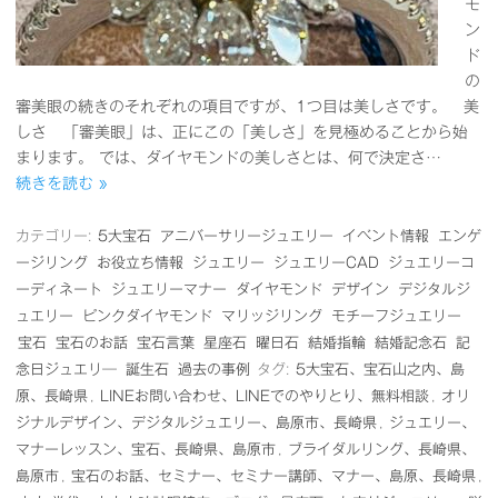
モ
ン
ド
の
審美眼の続きのそれぞれの項目ですが、1つ目は美しさです。 美
しさ 「審美眼」は、正にこの「美しさ」を見極めることから始
まります。 では、ダイヤモンドの美しさとは、何で決定さ…
続きを読む »
カテゴリー:
5大宝石
アニバーサリージュエリー
イベント情報
エンゲ
ージリング
お役立ち情報
ジュエリー
ジュエリーCAD
ジュエリーコ
ーディネート
ジュエリーマナー
ダイヤモンド
デザイン
デジタルジ
ュエリー
ピンクダイヤモンド
マリッジリング
モチーフジュエリー
宝石
宝石のお話
宝石言葉
星座石
曜日石
結婚指輪
結婚記念石
記
念日ジュエリ―
誕生石
過去の事例
タグ:
5大宝石、宝石山之内、島
原、長崎県
,
LINEお問い合わせ、LINEでのやりとり、無料相談
,
オリ
ジナルデザイン、デジタルジュエリー、島原市、長崎県
,
ジュエリー、
マナーレッスン、宝石、長崎県、島原市
,
ブライダルリング、長崎県、
島原市
,
宝石のお話、セミナー、セミナー講師、マナー、島原、長崎県
,