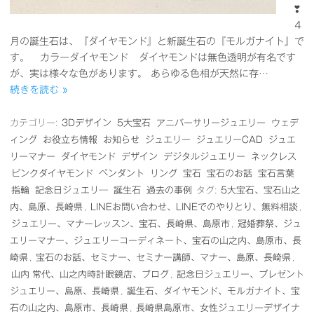
❣
４
月の誕生石は、『ダイヤモンド』と新誕生石の『モルガナイト』で
す。 カラーダイヤモンド ダイヤモンドは無色透明が有名です
が、実は様々な色があります。 あらゆる色相が天然に存…
続きを読む »
カテゴリー:
3Dデザイン
5大宝石
アニバーサリージュエリー
ウェデ
ィング
お役立ち情報
お知らせ
ジュエリー
ジュエリーCAD
ジュエ
リーマナー
ダイヤモンド
デザイン
デジタルジュエリー
ネックレス
ピンクダイヤモンド
ペンダント
リング
宝石
宝石のお話
宝石言葉
指輪
記念日ジュエリ―
誕生石
過去の事例
タグ:
5大宝石、宝石山之
内、島原、長崎県
,
LINEお問い合わせ、LINEでのやりとり、無料相談
,
ジュエリー、マナーレッスン、宝石、長崎県、島原市
,
冠婚葬祭、ジュ
エリーマナー、ジュエリーコーディネート、宝石の山之内、島原市、長
崎県
,
宝石のお話、セミナー、セミナー講師、マナー、島原、長崎県
,
山内 常代、山之内時計眼鏡店、ブログ
,
記念日ジュエリー、プレゼント
ジュエリー、島原、長崎県
,
誕生石、ダイヤモンド、モルガナイト、宝
石の山之内、島原市、長崎県
,
長崎県島原市、女性ジュエリーデザイナ