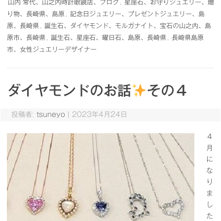
山内 常代、山之内時計眼鏡店、ブログ
,
星座石、お守りジュエリー、贈
り物、長崎県、島原
,
記念日ジュエリー、プレゼントジュエリー、島
原、長崎県
,
誕生石、ダイヤモンド、モルガナイト、宝石の山之内、島
原市、長崎県
,
誕生石、星座石、曜日石、島原、長崎県
,
長崎県島原
市、女性ジュエリーデザイナー
ダイヤモンドのお話
その４
投稿者:
tsuneyo
|
2023年4月24日
４
月
に
な
り
ま
し
た