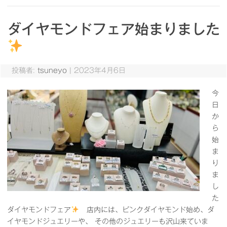
ダイヤモンドフェア始まりました
投稿者:
tsuneyo
|
2023年4月6日
今
日
か
ら
始
ま
り
ま
し
た
ダイヤモンドフェア
店内には、ピンクダイヤモンド始め、ダ
イヤモンドジュエリーや、 その他のジュエリーも沢山来ていま