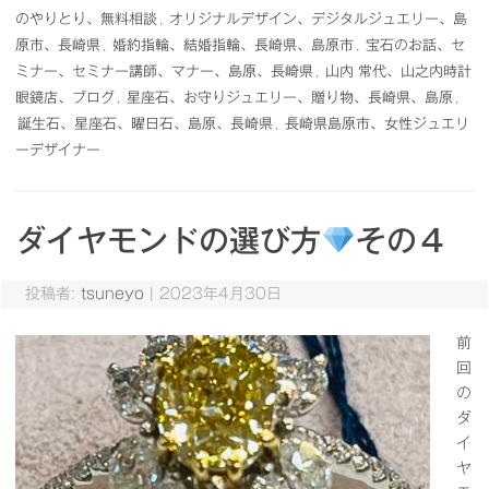
のやりとり、無料相談
,
オリジナルデザイン、デジタルジュエリー、島
原市、長崎県
,
婚約指輪、結婚指輪、長崎県、島原市
,
宝石のお話、セ
ミナー、セミナー講師、マナー、島原、長崎県
,
山内 常代、山之内時計
眼鏡店、ブログ
,
星座石、お守りジュエリー、贈り物、長崎県、島原
,
誕生石、星座石、曜日石、島原、長崎県
,
長崎県島原市、女性ジュエリ
ーデザイナー
ダイヤモンドの選び方
その４
投稿者:
tsuneyo
|
2023年4月30日
前
回
の
ダ
イ
ヤ