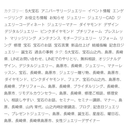
カテゴリー:
5大宝石
アニバーサリージュエリー
イベント情報
エンゲ
ージリング
お役立ち情報
お知らせ
ジュエリー
ジュエリーCAD
ジ
ュエリーコーディネート
ジュエリーマナー
ダイヤモンド
デザイン
デジタルジュエリー
ピンクダイヤモンド
プチリフォーム
ブレスレッ
ト
マリッジリング
メンテナンス
モチーフジュエリー
リフォーム
リ
ング
修理
宝石
宝石のお話
宝石言葉
新品仕上げ
結婚指輪
記念日ジ
ュエリ―
誕生石
過去の事例
タグ:
5大宝石、宝石山之内、島原、長崎
県
,
LINEお問い合わせ、LINEでのやりとり、無料相談
,
オリジナルデ
ザイン、デジタルジュエリー、島原市、長崎県
,
ジュエリー、マナーレ
ッスン、宝石、長崎県、島原市
,
ジュエリー贈り物、長崎県、島原市
,
ダイヤモンド、ピンクダイヤモンド、フェア、宝石の山之内、島原市、
長崎県
,
プチリフォーム、島原、長崎県
,
ブライダルリング、長崎県、
島原市
,
リモデルカウンセラー、島原、長崎県
,
修理ご相談、修理安
い、相談しやすい
,
宝石のお話、セミナー、セミナー講師、マナー、島
原、長崎県
,
山内 常代、山之内時計眼鏡店、ブログ
,
記念日ジュエリ
ー、プレゼントジュエリー、島原、長崎県
,
誕生石、星座石、曜日石、
島原、長崎県
,
長崎県島原市、女性ジュエリーデザイナー