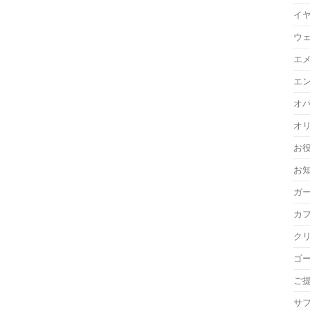
イ
ウ
エ
エ
オ
オ
お
お
ガ
カ
ク
ゴ
ご
サ