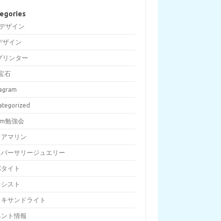
egories
Dデザイン
デザイン
プリンター
宝石
tagram
ategorized
om勉強会
クアマリン
ニバーサリージュエリー
パタイト
メシスト
レキサンドライト
ベント情報