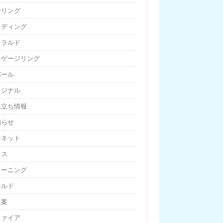
ヤリング
ェディング
メラルド
ンゲージリング
パール
リジナル
役立ち情報
知らせ
ーネット
フス
リーニング
ールド
提案
ファイア