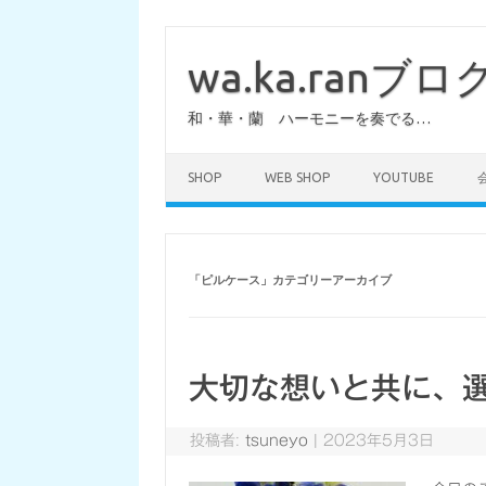
コ
ン
テ
wa.ka.ranブロ
ン
ツ
へ
和・華・蘭 ハーモニーを奏でる…
ス
キ
ッ
プ
SHOP
WEB SHOP
YOUTUBE
「
ピルケース
」カテゴリーアーカイブ
大切な想いと共に、
投稿者:
tsuneyo
|
2023年5月3日