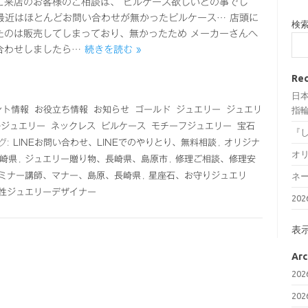
ご来店のお客様のご相談は、 ピルケース欲しいとの事でし
最近はほとんどお問い合わせが無かったピルケース… 店頭に
検
たのは販売してしまっており、無かったため メーカーさんへ
合わせしましたら…
続きを読む »
Rec
日
ント情報
お役立ち情報
お知らせ
ゴールド
ジュエリー
ジュエリ
指輪
ルジュエリー
ネックレス
ピルケース
モチーフジュエリー
宝石
『
グ:
LINEお問い合わせ、LINEでのやりとり、無料相談
,
オリジナ
オ
崎県
,
ジュエリー贈り物、長崎県、島原市
,
修理ご相談、修理安
ミナー講師、マナー、島原、長崎県
,
星座石、お守りジュエリ
ネ
性ジュエリーデザイナー
20
表
Arc
20
20