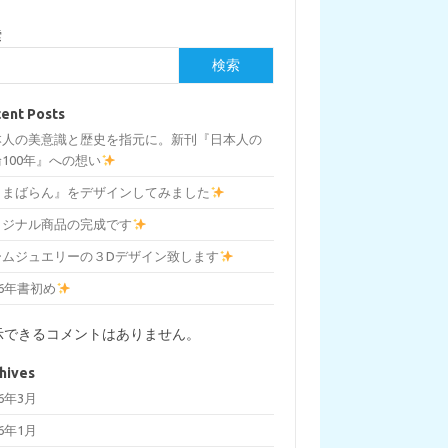
索
検索
ent Posts
本人の美意識と歴史を指元に。新刊『日本人の
100年』への想い
しまばらん』をデザインしてみました
リジナル商品の完成です
ームジュエリーの３Dデザイン致します
26年書初め
示できるコメントはありません。
hives
26年3月
26年1月