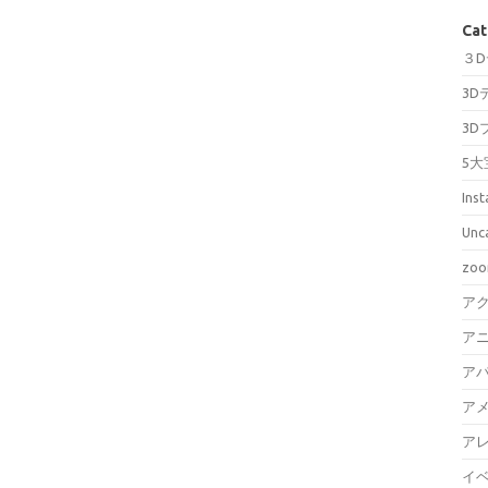
Cat
３
3D
3D
5大
Ins
Unc
zo
ア
ア
ア
ア
ア
イ