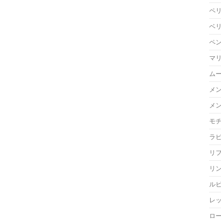
ペ
ベ
ペ
マ
ム
メ
メ
モ
ラ
リ
リ
ル
レ
ロ