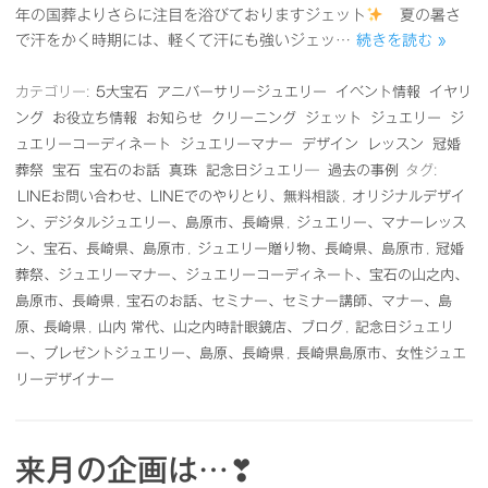
年の国葬よりさらに注目を浴びておりますジェット
夏の暑さ
で汗をかく時期には、軽くて汗にも強いジェッ…
続きを読む »
カテゴリー:
5大宝石
アニバーサリージュエリー
イベント情報
イヤリ
ング
お役立ち情報
お知らせ
クリーニング
ジェット
ジュエリー
ジ
ュエリーコーディネート
ジュエリーマナー
デザイン
レッスン
冠婚
葬祭
宝石
宝石のお話
真珠
記念日ジュエリ―
過去の事例
タグ:
LINEお問い合わせ、LINEでのやりとり、無料相談
,
オリジナルデザイ
ン、デジタルジュエリー、島原市、長崎県
,
ジュエリー、マナーレッス
ン、宝石、長崎県、島原市
,
ジュエリー贈り物、長崎県、島原市
,
冠婚
葬祭、ジュエリーマナー、ジュエリーコーディネート、宝石の山之内、
島原市、長崎県
,
宝石のお話、セミナー、セミナー講師、マナー、島
原、長崎県
,
山内 常代、山之内時計眼鏡店、ブログ
,
記念日ジュエリ
ー、プレゼントジュエリー、島原、長崎県
,
長崎県島原市、女性ジュエ
リーデザイナー
来月の企画は…❣