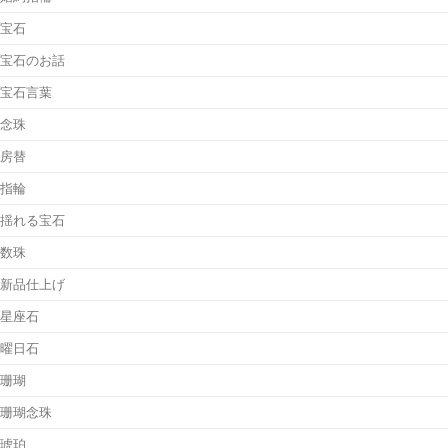
宝石
宝石のお話
宝石言葉
念珠
房替
指輪
揺れる宝石
数珠
新品仕上げ
星座石
曜日石
珊瑚
珊瑚念珠
琥珀