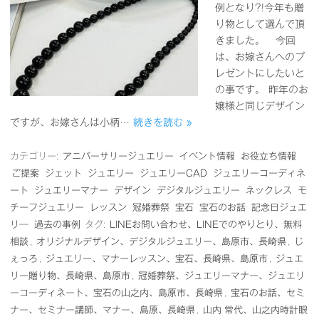
例となり?!今年も贈
り物として選んで頂
きました。 今回
は、お嫁さんへのプ
レゼントにしたいと
の事です。 昨年のお
嬢様と同じデザイン
ですが、お嫁さんは小柄…
続きを読む »
カテゴリー:
アニバーサリージュエリー
イベント情報
お役立ち情報
ご提案
ジェット
ジュエリー
ジュエリーCAD
ジュエリーコーディネ
ート
ジュエリーマナー
デザイン
デジタルジュエリー
ネックレス
モ
チーフジュエリー
レッスン
冠婚葬祭
宝石
宝石のお話
記念日ジュエ
リ―
過去の事例
タグ:
LINEお問い合わせ、LINEでのやりとり、無料
相談
,
オリジナルデザイン、デジタルジュエリー、島原市、長崎県
,
じ
ぇっろ
,
ジュエリー、マナーレッスン、宝石、長崎県、島原市
,
ジュエ
リー贈り物、長崎県、島原市
,
冠婚葬祭、ジュエリーマナー、ジュエリ
ーコーディネート、宝石の山之内、島原市、長崎県
,
宝石のお話、セミ
ナー、セミナー講師、マナー、島原、長崎県
,
山内 常代、山之内時計眼