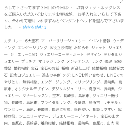
い
らして下さってます３日目の今日は… 以前ジェットネックレス
をご購入いただいておりますお客様が、 お手入れにいらして下さ
り、合わせて着けレれますねとペンダントヘッドを選んで下さいま
した！ …
続きを読む »
カテゴリー:
5大宝石
アニバーサリージュエリー
イベント情報
ウェデ
ィング
エンゲージリング
お役立ち情報
お知らせ
ジェット
ジュエリ
ー
ジュエリーCAD
ジュエリーコーディネート
デザイン
デジタルジ
ュエリー
プラチナ
マリッジリング
メンテナンス
リング
修理
冠婚
葬祭
婚約指輪
宝石
宝石のお話
指輪
新品仕上げ
結婚指輪
結婚記念
石
記念日ジュエリ―
過去の事例
タグ:
LINEお問い合わせ、LINEでの
やりとり、無料相談
,
エンゲージリング、マリッジリング、長崎県、島
原市
,
オリジナルデザイン、デジタルジュエリー、島原市、長崎県
,
ジ
ュエリー、マナーレッスン、宝石、長崎県、島原市
,
ジュエリー贈り
物、長崎県、島原市
,
ブライダルリング、長崎県、島原市
,
リモデルカ
ウンセラー、島原、長崎県
,
修理ご相談、修理安い、相談しやすい
,
冠
婚葬祭、ジュエリーマナー、ジュエリーコーディネート、宝石の山之
内、島原市、長崎県
,
婚約指輪、結婚指輪、長崎県、島原市
,
山内 常