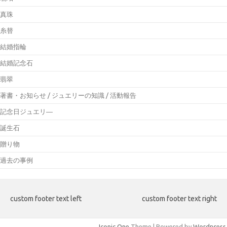
真珠
糸替
結婚指輪
結婚記念石
翡翠
著書・お知らせ / ジュエリーの知識 / 活動報告
記念日ジュエリ―
誕生石
贈り物
過去の事例
custom footer text left
custom footer text right
Iconic One
Theme | Powered by
Wordpress