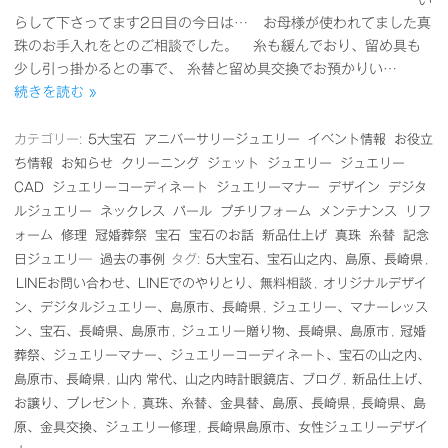
い
らして下さってます2日目の今日は… お母様が使われてました真
珠のお手入れをとのご相談でした。 糸も緩んでおり、留め具も
少し引っ掛かるとの事で、 糸替と留め具交換でお預かりい…
続きを読む »
カテゴリー:
5大宝石
アニバーサリージュエリー
イベント情報
お役立
ち情報
お知らせ
クリーニング
ジェット
ジュエリー
ジュエリー
CAD
ジュエリーコーディネート
ジュエリーマナー
デザイン
デジタ
ルジュエリー
ネックレス
パール
プチリフォーム
メンテナンス
リフ
ォーム
修理
冠婚葬祭
宝石
宝石のお話
新品仕上げ
真珠
糸替
記念
日ジュエリ―
過去の事例
タグ:
5大宝石、宝石山之内、島原、長崎県
,
LINEお問い合わせ、LINEでのやりとり、無料相談
,
オリジナルデザイ
ン、デジタルジュエリー、島原市、長崎県
,
ジュエリー、マナーレッス
ン、宝石、長崎県、島原市
,
ジュエリー贈り物、長崎県、島原市
,
冠婚
葬祭、ジュエリーマナー、ジュエリーコーディネート、宝石の山之内、
島原市、長崎県
,
山内 常代、山之内時計眼鏡店、ブログ
,
新品仕上げ、
お譲り、プレゼント
,
真珠、糸替、金具替、島原、長崎県
,
長崎県、島
原、金具交換、ジュエリー修理
,
長崎県島原市、女性ジュエリーデザイ