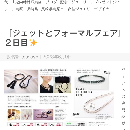
代、山之内時計眼鏡店、ブログ
,
記念日ジュエリー、プレゼントジュエ
リー、島原、長崎県
,
長崎県島原市、女性ジュエリーデザイナー
『ジェットとフォーマルフェア』
２日目
投稿者:
tsuneyo
|
2023年6月9日
ジ
ェ
ッ
ト
の
専
門
家
が