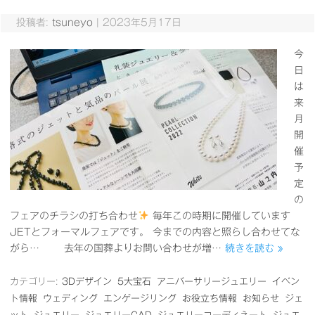
投稿者:
tsuneyo
|
2023年5月17日
今
日
は
来
月
開
催
予
定
の
フェアのチラシの打ち合わせ
毎年この時期に開催しています
JETとフォーマルフェアです。 今までの内容と照らし合わせてな
がら… 去年の国葬よりお問い合わせが増…
続きを読む »
カテゴリー:
3Dデザイン
5大宝石
アニバーサリージュエリー
イベン
ト情報
ウェディング
エンゲージリング
お役立ち情報
お知らせ
ジェ