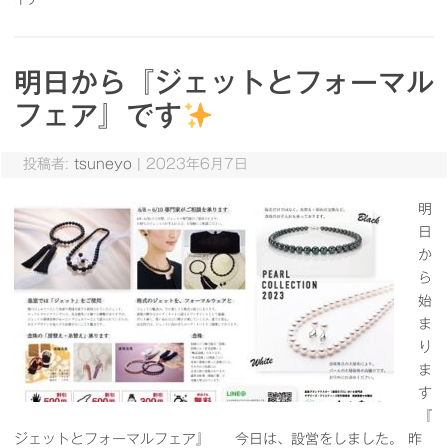
明日から『ジェットとフォーマル
フェア』です
投稿者:
tsuneyo
|
2023年6月7日
明
日
か
ら
始
ま
り
ま
す
『
ジェットとフォーマルフェア』 今日は、設営をしました。 昨