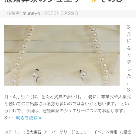
投稿者:
tsuneyo
|
2023年3月29日
3
月
に
な
り
ま
し
た
。
3
月・4月といえば、色々と式典の多い月。 特に、卒業式や入学式
と続いてのご出席される方も多いのではないかと思います。 とい
うわけで、今回は、冠婚葬祭のジュエリーについてお話します。
&n…
続きを読む »
カテゴリー:
5大宝石
アニバーサリージュエリー
イベント情報
お役立