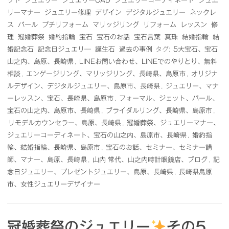
ット
ジュエリー
ジュエリーCAD
ジュエリーコーディネート
ジュエ
リーマナー
ジュエリー修理
デザイン
デジタルジュエリー
ネックレ
ス
パール
プチリフォーム
マリッジリング
リフォーム
レッスン
修
理
冠婚葬祭
婚約指輪
宝石
宝石のお話
宝石言葉
真珠
結婚指輪
結
婚記念石
記念日ジュエリ―
誕生石
過去の事例
タグ:
5大宝石、宝石
山之内、島原、長崎県
,
LINEお問い合わせ、LINEでのやりとり、無料
相談
,
エンゲージリング、マリッジリング、長崎県、島原市
,
オリジナ
ルデザイン、デジタルジュエリー、島原市、長崎県
,
ジュエリー、マナ
ーレッスン、宝石、長崎県、島原市
,
フォーマル、ジェット、パール、
宝石の山之内、島原市、長崎県
,
ブライダルリング、長崎県、島原市
,
リモデルカウンセラー、島原、長崎県
,
冠婚葬祭、ジュエリーマナー、
ジュエリーコーディネート、宝石の山之内、島原市、長崎県
,
婚約指
輪、結婚指輪、長崎県、島原市
,
宝石のお話、セミナー、セミナー講
師、マナー、島原、長崎県
,
山内 常代、山之内時計眼鏡店、ブログ
,
記
念日ジュエリー、プレゼントジュエリー、島原、長崎県
,
長崎県島原
市、女性ジュエリーデザイナー
冠婚葬祭のジュエリー
その5