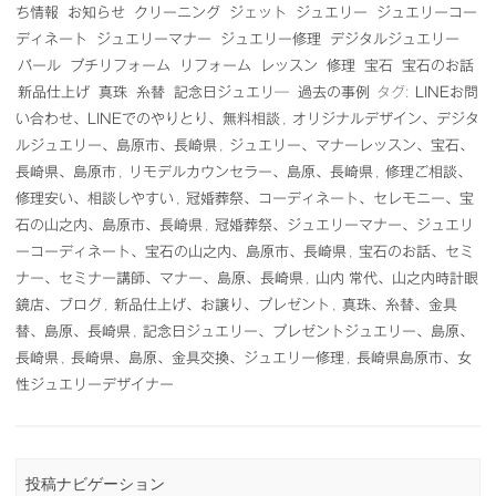
ち情報
お知らせ
クリーニング
ジェット
ジュエリー
ジュエリーコー
ディネート
ジュエリーマナー
ジュエリー修理
デジタルジュエリー
パール
プチリフォーム
リフォーム
レッスン
修理
宝石
宝石のお話
新品仕上げ
真珠
糸替
記念日ジュエリ―
過去の事例
タグ:
LINEお問
い合わせ、LINEでのやりとり、無料相談
,
オリジナルデザイン、デジタ
ルジュエリー、島原市、長崎県
,
ジュエリー、マナーレッスン、宝石、
長崎県、島原市
,
リモデルカウンセラー、島原、長崎県
,
修理ご相談、
修理安い、相談しやすい
,
冠婚葬祭、コーディネート、セレモニー、宝
石の山之内、島原市、長崎県
,
冠婚葬祭、ジュエリーマナー、ジュエリ
ーコーディネート、宝石の山之内、島原市、長崎県
,
宝石のお話、セミ
ナー、セミナー講師、マナー、島原、長崎県
,
山内 常代、山之内時計眼
鏡店、ブログ
,
新品仕上げ、お譲り、プレゼント
,
真珠、糸替、金具
替、島原、長崎県
,
記念日ジュエリー、プレゼントジュエリー、島原、
長崎県
,
長崎県、島原、金具交換、ジュエリー修理
,
長崎県島原市、女
性ジュエリーデザイナー
投稿ナビゲーション