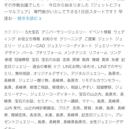
その作戦会議でした… 今日から始まりました『ジェットとフォ
ーマルフェア』 専門家がいらして下さる1日目スタートです‼ 早
速お…
続きを読む »
カテゴリー:
5大宝石
アニバーサリージュエリー
イベント情報
ウェデ
ィング
お役立ち情報
お知らせ
クリーニング
ご提案
ジェット
ジュ
エリー
ジュエリーCAD
ジュエリーコーディネート
ジュエリーマナー
デザイン
パール
プチリフォーム
メンテナンス
リフォーム
リング
修理
冠婚葬祭
宝石
宝石のお話
念珠
房替
数珠
珊瑚
真珠
糸替
記
念日ジュエリ―
過去の事例
タグ:
LINEお問い合わせ、LINEでのやり
とり、無料相談
,
オリジナルデザイン、デジタルジュエリー、島原市、
長崎県
,
ジュエリー贈り物、長崎県、島原市
,
リモデルカウンセラー、
島原、長崎県
,
修理ご相談、修理安い、相談しやすい
,
冠婚葬祭、ジュ
エリーマナー、ジュエリーコーディネート、宝石の山之内、島原市、長
崎県
,
宝石のお話、セミナー、セミナー講師、マナー、島原、長崎県
,
山内 常代、山之内時計眼鏡店、ブログ
,
念珠、房替、糸替、島原、長崎
県
,
珊瑚念珠、各宗派、本連、島原、長崎県
,
記念日ジュエリー、プレ
ゼントジュエリー、島原、長崎県
,
長崎県島原市、女性ジュエリーデザ
イナー