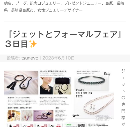
鏡店、ブログ
,
記念日ジュエリー、プレゼントジュエリー、島原、長崎
県
,
長崎県島原市、女性ジュエリーデザイナー
『ジェットとフォーマルフェア』
３日目
投稿者:
tsuneyo
|
2023年6月10日
ジ
ェ
ッ
ト
の
専
門
家
が