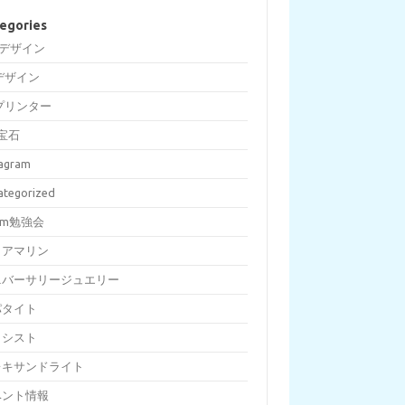
egories
Dデザイン
デザイン
プリンター
宝石
tagram
ategorized
om勉強会
クアマリン
ニバーサリージュエリー
パタイト
メシスト
レキサンドライト
ベント情報