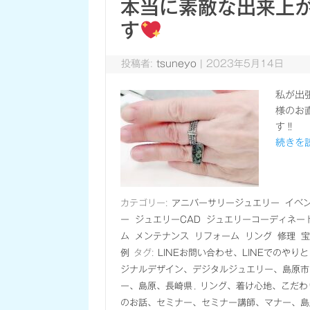
本当に素敵な出来上
す
投稿者:
tsuneyo
|
2023年5月14日
私が出
様のお
す‼ 
続きを読
カテゴリー:
アニバーサリージュエリー
イベ
ー
ジュエリーCAD
ジュエリーコーディネー
ム
メンテナンス
リフォーム
リング
修理
宝
例
タグ:
LINEお問い合わせ、LINEでのやり
ジナルデザイン、デジタルジュエリー、島原市
ー、島原、長崎県
,
リング、着け心地、こだわ
のお話、セミナー、セミナー講師、マナー、島