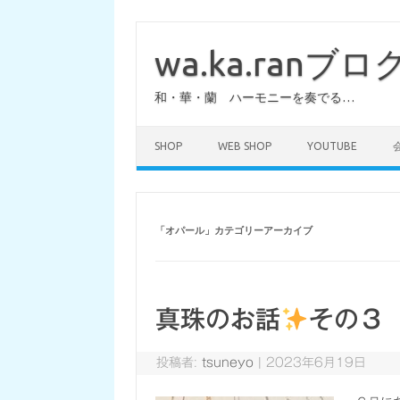
コ
ン
テ
wa.ka.ranブロ
ン
ツ
へ
和・華・蘭 ハーモニーを奏でる…
ス
キ
ッ
プ
SHOP
WEB SHOP
YOUTUBE
「
オパール
」カテゴリーアーカイブ
真珠のお話
その３
投稿者:
tsuneyo
|
2023年6月19日