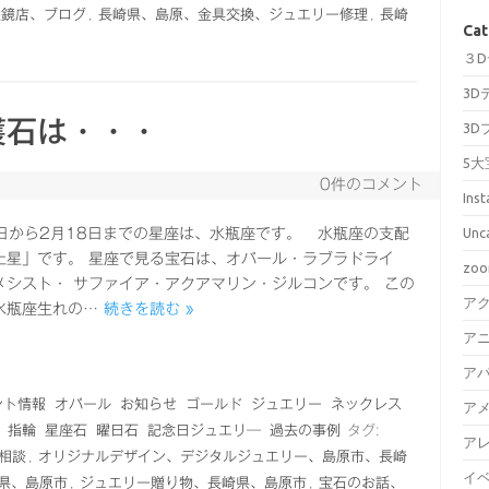
眼鏡店、ブログ
,
長崎県、島原、金具交換、ジュエリー修理
,
長崎
Cat
３
3D
護石は・・・
3D
5大
0件のコメント
Ins
Unc
0日から2月18日までの星座は、水瓶座です。 水瓶座の支配
土星」です。 星座で見る宝石は、オパール・ラブラドライ
zo
メシスト・ サファイア・アクアマリン・ジルコンです。 この
ア
水瓶座生れの…
続きを読む »
ア
ア
ント情報
オパール
お知らせ
ゴールド
ジュエリー
ネックレス
ア
指輪
星座石
曜日石
記念日ジュエリ―
過去の事例
タグ:
ア
料相談
,
オリジナルデザイン、デジタルジュエリー、島原市、長崎
イ
県、島原市
,
ジュエリー贈り物、長崎県、島原市
,
宝石のお話、