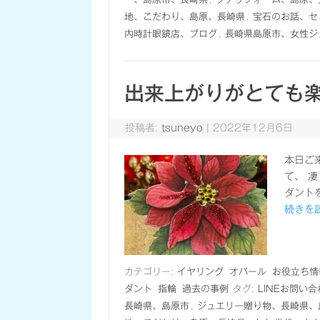
地、こだわり、島原、長崎県
,
宝石のお話、セ
内時計眼鏡店、ブログ
,
長崎県島原市、女性ジ
出来上がりがとても
投稿者:
tsuneyo
|
2022年12月6日
本日ご
て、 
ダント
続きを読
カテゴリー:
イヤリング
オパール
お役立ち情
ダント
指輪
過去の事例
タグ:
LINEお問い
長崎県、島原市
,
ジュエリー贈り物、長崎県、