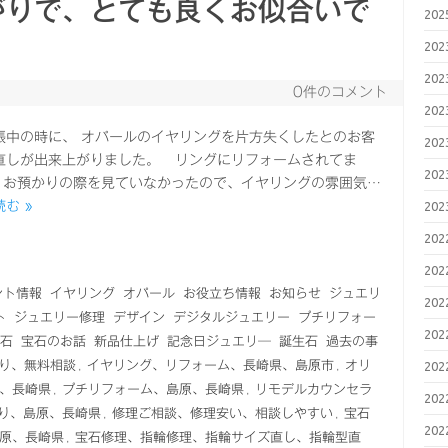
がりで、とても良くお似合いで
20
20
20
0件のコメント
20
張中の時に、 オパールのイヤリングを片方失くしたとのお客
20
直しが出来上がりました。 リングにリフォームされてま
20
お預かりの際を見ていなかったので、イヤリングの雰囲気…
む »
20
20
20
ント情報
イヤリング
オパール
お役立ち情報
お知らせ
ジュエリ
20
ト
ジュエリー修理
デザイン
デジタルジュエリー
プチリフォー
20
石
宝石のお話
新品仕上げ
記念日ジュエリ―
誕生石
過去の事
とり、無料相談
,
イヤリング、リフォーム、長崎県、島原市
,
オリ
20
、長崎県
,
プチリフォーム、島原、長崎県
,
リモデルカウンセラ
20
り、島原、長崎県
,
修理ご相談、修理安い、相談しやすい
,
宝石
20
原、長崎県
,
宝石修理、指輪修理、指輪サイズ直し、指輪型直