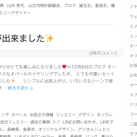
県
,
山内 常代、山之内時計眼鏡店、ブログ
,
誕生石、星座石、曜
イ
エリーデザイナー
ウ
エ
エ
が出来ました
オ
0件のコメント
オ
お
がりがとても楽しみになりました
☜12月6日のブログ オー
クスなオパールのイヤリングでしたが、 とても可愛いセット
お
ました
シンプルに出来上がり、いろいろなシーンで使
ガ
け…
続きを読む »
カ
ク
ゴ
リング
オパール
お役立ち情報
ジュエリー
デザイン
ネックレ
念日ジュエリ―
過去の事例
タグ:
LINEお問い合わせ、LINEで
ご
ム、長崎県、島原市
,
オリジナルデザイン、デジタルジュエリ
サ
長崎県
,
リモデルカウンセラー、島原、長崎県
,
リング、着け心