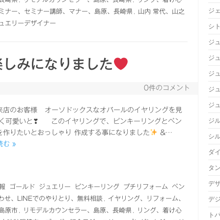
ジ
ミナー、セミナー講師、マナー、島原、長崎県
,
山内 常代、山之
ュエリーデザイナー
シ
ジ
ジュ
楽しみになりました
ジ
0件のコメント
ジ
ジ
来店のお客様 オーソドックスなオパールのイヤリングを見
ジ
凄く可愛いと❣ このイヤリングで、ピンキーリングとペン
を作りたいとおっしゃり 作成する事になりました
&…
シ
む »
ダ
タ
デ
報
ゴールド
ジュエリー
ピンキーリング
プチリフォーム
ペン
合わせ、LINEでのやりとり、無料相談
,
イヤリング、リフォーム、
デ
島原市
,
リモデルカウンセラー、島原、長崎県
,
リング、着け心
ト