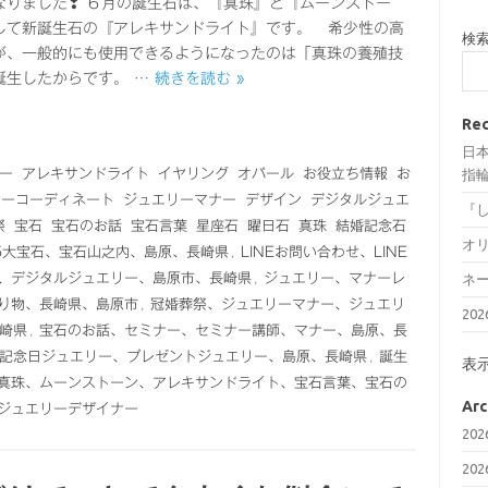
なりました❣ ６月の誕生石は、『真珠』と『ムーンストー
して新誕生石の『アレキサンドライト』です。 希少性の高
検
が、一般的にも使用できるようになったのは「真珠の養殖技
誕生したからです。 …
続きを読む »
Rec
日
ー
アレキサンドライト
イヤリング
オパール
お役立ち情報
お
指輪
リーコーディネート
ジュエリーマナー
デザイン
デジタルジュエ
『
祭
宝石
宝石のお話
宝石言葉
星座石
曜日石
真珠
結婚記念石
オ
5大宝石、宝石山之内、島原、長崎県
,
LINEお問い合わせ、LINE
、デジタルジュエリー、島原市、長崎県
,
ジュエリー、マナーレ
ネ
り物、長崎県、島原市
,
冠婚葬祭、ジュエリーマナー、ジュエリ
20
崎県
,
宝石のお話、セミナー、セミナー講師、マナー、島原、長
記念日ジュエリー、プレゼントジュエリー、島原、長崎県
,
誕生
表
真珠、ムーンストーン、アレキサンドライト、宝石言葉、宝石の
Arc
ジュエリーデザイナー
20
20