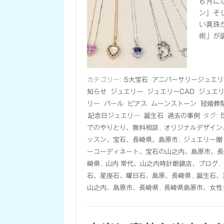
６月に
ン』そ
い真珠
術」が
カテゴリー:
5大宝石
アニバーサリージュエリ
知らせ
ジュエリー
ジュエリーCAD
ジュエ
リー
パール
ピアス
ムーンストーン
冠婚葬
記念日ジュエリ―
誕生石
過去の事例
タグ:
でのやりとり、無料相談
,
オリジナルデザイン
ッスン、宝石、長崎県、島原市
,
ジュエリー贈
ーコーディネート、宝石の山之内、島原市、長
崎県
,
山内 常代、山之内時計眼鏡店、ブログ
,
石、星座石、曜日石、島原、長崎県
,
誕生石、
山之内、島原市、長崎県
,
長崎県島原市、女性