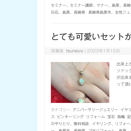
セミナー、セミナー講師、マナー、島原、長崎
日石、島原、長崎県
,
長崎県島原市、女性ジュ
とても可愛いセット
投稿者:
tsuneyo
|
2023年1月15日
出来上
ソドッ
が出来
って頂
カテゴリー:
アニバーサリージュエリー
イヤ
ス
ピンキーリング
リフォーム
宝石
指輪
記
のやりとり、無料相談
,
イヤリング、リフォー
ー、島原市、長崎県
,
プチリフォーム、島原、