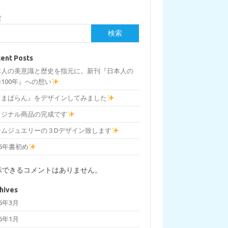
索
検索
ent Posts
本人の美意識と歴史を指元に。新刊『日本人の
100年』への想い
しまばらん』をデザインしてみました
リジナル商品の完成です
ームジュエリーの３Dデザイン致します
26年書初め
示できるコメントはありません。
hives
26年3月
26年1月