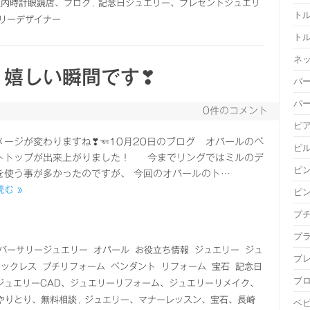
之内時計眼鏡店、ブログ
,
記念日ジュエリー、プレゼントジュエリ
ト
リーデザイナー
ト
ネ
、嬉しい瞬間です❣
バ
パ
0件のコメント
ピ
メージが変わりますね❣☜10月20日のブログ オパールのペ
ピ
トトップが出来上がりました！ 今までリングではミルのデ
ピ
を使う事が多かったのですが、 今回のオパールのト…
む »
ピ
プ
プ
バーサリージュエリー
オパール
お役立ち情報
ジュエリー
ジュ
ブ
ネックレス
プチリフォーム
ペンダント
リフォーム
宝石
記念日
ブ
ジュエリーCAD、ジュエリーリフォーム、ジュエリーリメイク、
のやりとり、無料相談
,
ジュエリー、マナーレッスン、宝石、長崎
ベ