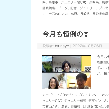
県、島原市
,
ジュエリー贈り物、長崎県、島原
計眼鏡店、ブログ
,
記念日ジュエリー、プレゼ
ン、宝石の山之内、島原、長崎県
,
長崎県島原
今月も恒例の❣
投稿者:
tsuneyo
|
2022年10月26日
今月も
を開催
ずのド
が、毎
カテゴリー:
3Dデザイン
3Dプリンター
zo
ュエリーCAD
ジュエリー修理
デザイン
ブ
宝石山之内、島原、長崎県
,
LINEお問い合わ