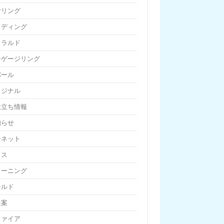
ヤリング
ェディング
メラルド
ンゲージリング
パール
リジナル
役立ち情報
知らせ
ーネット
フス
リーニング
ールド
提案
ファイア