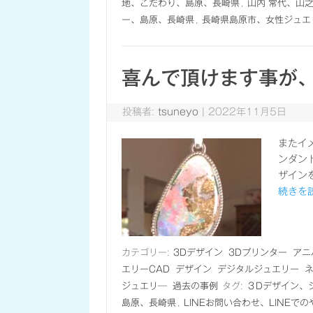
地、こだわり、島原、長崎県
,
山内 常代、山
ー、島原、長崎県
,
長崎県島原市、女性ジュエ
喜んで頂けます事が
投稿者:
tsuneyo
|
2022年11月5日
またイ
ンダン
ザイン
続きを読
カテゴリー:
3Dデザイン
3Dプリンター
アニ
エリーCAD
デザイン
デジタルジュエリー
ジュエリ―
過去の事例
タグ:
３Dデザイン、
島原、長崎県
,
LINEお問い合わせ、LINEで