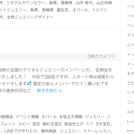
市
,
リモデルカウンセラー、島原、長崎県
,
山内 常代、山之内時
ペ
ントジュエリー、島原、長崎県
,
誕生石、オパール、トルマリ
ベ
市、女性ジュエリーデザイナー
ペ
マ
ム
メ
0件のコメント
メ
恒例の全国のデジタルジュエリーのメンバーとの、 定例会を
モ
いたしました！ 今回で3回目ですが、スタート時は相変わら
ラ
ドキドキします
固定の安心メンバーでの？！顔ぶれです
月の進捗状況など…
続きを読む »
リ
リ
ル
om勉強会
イベント情報
オパール
お役立ち情報
ジュエリー
ジ
レ
レスレット
ルビー
宝石
揺れる宝石
新品仕上げ
タグ:
5大宝石、
ロ
せ、LINEでのやりとり、無料相談
,
ジュエリー、マナーレッスン、