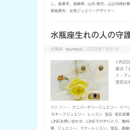
し、島原市、長崎県
,
山内 常代、山之内時計
県島原市、女性ジュエリーデザイナー
水瓶座生れの人の守
投稿者:
tsuneyo
|
2023年1月21日
1月2
星は「
ト・ア
宝石は
カテゴリー:
アニバーサリージュエリー
イベ
モチーフジュエリー
レッスン
宝石
宝石言葉
LINEお問い合わせ、LINEでのやりとり、無
県
,
ジュエリー、マナーレッスン、宝石、長崎