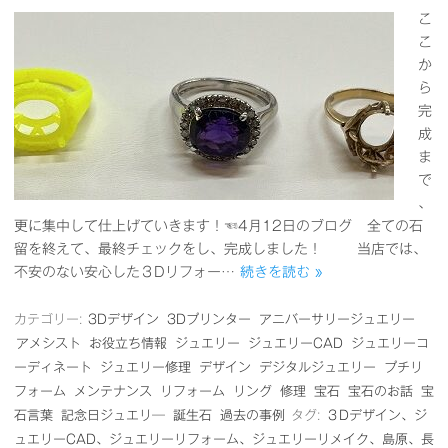
こ
こ
か
ら
完
成
ま
で
、
更に集中して仕上げていきます！☜4月12日のブログ 全ての石
留を終えて、最終チェックをし、完成しました！ 当店では、
不安のない安心した３Dリフォー…
続きを読む »
カテゴリー:
3Dデザイン
3Dプリンター
アニバーサリージュエリー
アメシスト
お役立ち情報
ジュエリー
ジュエリーCAD
ジュエリーコ
ーディネート
ジュエリー修理
デザイン
デジタルジュエリー
プチリ
フォーム
メンテナンス
リフォーム
リング
修理
宝石
宝石のお話
宝
石言葉
記念日ジュエリ―
誕生石
過去の事例
タグ:
３Dデザイン、ジ
ュエリーCAD、ジュエリーリフォーム、ジュエリーリメイク、島原、長