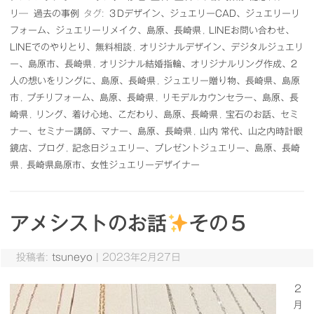
リ―
過去の事例
タグ:
３Dデザイン、ジュエリーCAD、ジュエリーリ
フォーム、ジュエリーリメイク、島原、長崎県
,
LINEお問い合わせ、
LINEでのやりとり、無料相談
,
オリジナルデザイン、デジタルジュエリ
ー、島原市、長崎県
,
オリジナル結婚指輪、オリジナルリング作成、2
人の想いをリングに、島原、長崎県
,
ジュエリー贈り物、長崎県、島原
市
,
プチリフォーム、島原、長崎県
,
リモデルカウンセラー、島原、長
崎県
,
リング、着け心地、こだわり、島原、長崎県
,
宝石のお話、セミ
ナー、セミナー講師、マナー、島原、長崎県
,
山内 常代、山之内時計眼
鏡店、ブログ
,
記念日ジュエリー、プレゼントジュエリー、島原、長崎
県
,
長崎県島原市、女性ジュエリーデザイナー
アメシストのお話
その５
投稿者:
tsuneyo
|
2023年2月27日
２
月