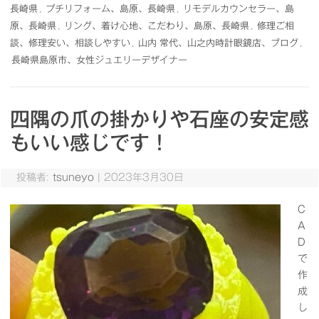
長崎県
,
プチリフォーム、島原、長崎県
,
リモデルカウンセラー、島
原、長崎県
,
リング、着け心地、こだわり、島原、長崎県
,
修理ご相
談、修理安い、相談しやすい
,
山内 常代、山之内時計眼鏡店、ブログ
,
長崎県島原市、女性ジュエリーデザイナー
四隅の爪の掛かりや石座の安定感
もいい感じです！
投稿者:
tsuneyo
|
2023年3月30日
C
A
D
で
作
成
し