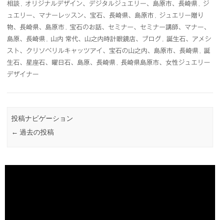
相談
,
オリジナルデザイン、デジタルジュエリー、島原市、長崎県
,
ジ
ュエリー、マナーレッスン、宝石、長崎県、島原市
,
ジュエリー贈り
物、長崎県、島原市
,
宝石のお話、セミナー、セミナー講師、マナー、
島原、長崎県
,
山内 常代、山之内時計眼鏡店、ブログ
,
誕生石、アメシ
スト、クリソベリルキャッツアイ、宝石の山之内、島原市、長崎県
,
誕
生石、星座石、曜日石、島原、長崎県
,
長崎県島原市、女性ジュエリー
デザイナー
投稿ナビゲーション
←
過去の投稿