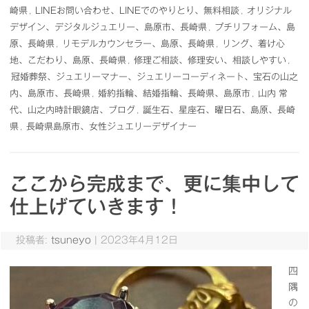
崎県
,
LINEお問い合わせ、LINEでのやりとり、無料相談
,
オリジナル
デザイン、デジタルジュエリー、島原市、長崎県
,
プチリフォーム、島
原、長崎県
,
リモデルカウンセラー、島原、長崎県
,
リング、着け心
地、こだわり、島原、長崎県
,
修理ご相談、修理安い、相談しやすい
,
冠婚葬祭、ジュエリーマナー、ジュエリーコーディネート、宝石の山之
内、島原市、長崎県
,
婚約指輪、結婚指輪、長崎県、島原市
,
山内 常
代、山之内時計眼鏡店、ブログ
,
誕生石、星座石、曜日石、島原、長崎
県
,
長崎県島原市、女性ジュエリーデザイナー
ここから完成まで、更に集中して
仕上げていきます！
投稿者:
tsuneyo
|
2023年4月12日
四
隅
の