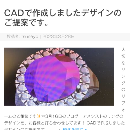
CADで作成しましたデザインの
ご提案です。
投稿者:
tsuneyo
|
2023年3月28日
大
切
な
リ
ン
グ
の
リ
フ
ォ
ームのご相談です
☜3月16日のブログ アメシストのリングの
デザインを、お客様と打ち合わせしてます！ CADで作成しました
デザインのご提案です。 …
続きを読む »