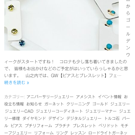
か
ら
ゴ
ー
ル
デ
ン
ウ
ィークがスタートですね！ コロナも少し落ち着いてきましたの
で、 皆様もお出かけなどのご予定がはいっていらっしゃるかと思
います。 山之内では、GW【ピアスとブレスレット】フェ…
続きを読む »
カテゴリー:
アニバーサリージュエリー
アメシスト
イベント情報
お
役立ち情報
お知らせ
ガーネット
クリーニング
ゴールド
ジュエリー
ジュエリーCAD
ジュエリーコーディネート
ジュエリーマナー
ジュエ
リー修理
ダイヤモンド
デザイン
デジタルジュエリー
トルコ石
パー
ル
ピアス
プチリフォーム
プラチナ
ブレスレット
ペリドット
モチ
ーフジュエリー
リフォーム
リング
レッスン
ロードライトガーネッ