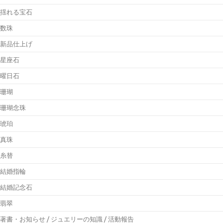
揺れる宝石
数珠
新品仕上げ
星座石
曜日石
珊瑚
珊瑚念珠
琥珀
真珠
糸替
結婚指輪
結婚記念石
翡翠
著書・お知らせ / ジュエリーの知識 / 活動報告