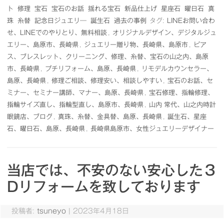
ト
修理
宝石
宝石のお話
揺れる宝石
新品仕上げ
星座石
曜日石
真
珠
糸替
記念日ジュエリ―
誕生石
過去の事例
タグ:
LINEお問い合わ
せ、LINEでのやりとり、無料相談
,
オリジナルデザイン、デジタルジュ
エリー、島原市、長崎県
,
ジュエリー贈り物、長崎県、島原市
,
ピア
ス、ブレスレット、クリーニング、修理、糸替、宝石の山之内、島原
市、長崎県
,
プチリフォーム、島原、長崎県
,
リモデルカウンセラー、
島原、長崎県
,
修理ご相談、修理安い、相談しやすい
,
宝石のお話、セ
ミナー、セミナー講師、マナー、島原、長崎県
,
宝石修理、指輪修理、
指輪サイズ直し、指輪型直し、島原市、長崎県
,
山内 常代、山之内時計
眼鏡店、ブログ
,
真珠、糸替、金具替、島原、長崎県
,
誕生石、星座
石、曜日石、島原、長崎県
,
長崎県島原市、女性ジュエリーデザイナー
当店では、不安のない安心した３
Dリフォームを致しております
投稿者:
tsuneyo
|
2023年4月18日