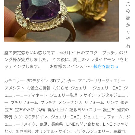
爪
の
掛
か
り
や
石
座の安定感もいい感じです！☜3月30日のブログ プラチナのリ
ング枠が完成しました。 この後に、周囲のメレダイヤモンドをセ
ッティングします。 お客様のメインスト…
続きを読む »
カテゴリー:
3Dデザイン
3Dプリンター
アニバーサリージュエリー
アメシスト
お役立ち情報
お知らせ
ジュエリー
ジュエリーCAD
ジ
ュエリーコーディネート
ジュエリー修理
デザイン
デジタルジュエリ
ー
プチリフォーム
プラチナ
メンテナンス
リフォーム
リング
修理
宝石
宝石のお話
指輪
新品仕上げ
記念日ジュエリ―
誕生石
過去の
事例
タグ:
３Dデザイン、ジュエリーCAD、ジュエリーリフォーム、ジ
ュエリーリメイク、島原、長崎県
,
LINEお問い合わせ、LINEでのやり
とり、無料相談
,
オリジナルデザイン、デジタルジュエリー、島原市、