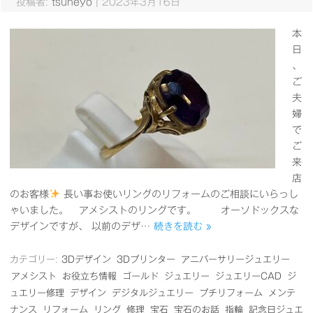
投稿者:
tsuneyo
|
2023年3月16日
本
日
、
ご
夫
婦
で
ご
来
店
のお客様
長い事お使いリングのリフォームのご相談にいらっし
ゃいました。 アメシストのリングです。 オーソドックスな
デザインですが、 以前のデザ…
続きを読む »
カテゴリー:
3Dデザイン
3Dプリンター
アニバーサリージュエリー
アメシスト
お役立ち情報
ゴールド
ジュエリー
ジュエリーCAD
ジ
ュエリー修理
デザイン
デジタルジュエリー
プチリフォーム
メンテ
ナンス
リフォーム
リング
修理
宝石
宝石のお話
指輪
記念日ジュエ