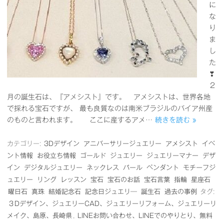
に
な
り
ま
し
た
❣
２
月の誕生石は、『アメシスト』です。 アメシストは、世界各地
で採れる宝石ですが、 最も良質なのは南米ブラジルのバイア州産
のものと言われます。 ここに産するアメ…
続きを読む »
カテゴリー:
3Dデザイン
アニバーサリージュエリー
アメシスト
イベ
ント情報
お役立ち情報
ゴールド
ジュエリー
ジュエリーマナー
デザ
イン
デジタルジュエリー
ネックレス
パール
ペンダント
モチーフジ
ュエリー
リング
レッスン
宝石
宝石のお話
宝石言葉
指輪
星座石
曜日石
真珠
結婚記念石
記念日ジュエリ―
誕生石
過去の事例
タグ:
３Dデザイン、ジュエリーCAD、ジュエリーリフォーム、ジュエリーリ
メイク、島原、長崎県
,
LINEお問い合わせ、LINEでのやりとり、無料