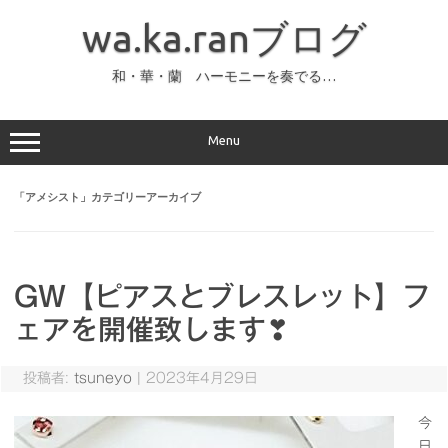
コ
ン
wa.ka.ranブログ
テ
ン
ツ
へ
和・華・蘭 ハーモニーを奏でる…
ス
キ
ッ
プ
Menu
「
アメシスト
」カテゴリーアーカイブ
GW【ピアスとブレスレット】フ
ェアを開催致します❣
投稿者:
tsuneyo
|
2023年4月29日
今
日