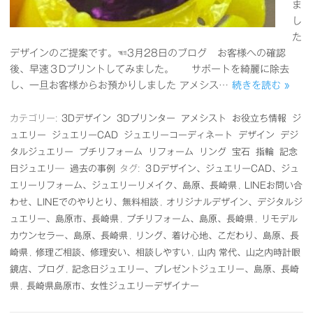
ま
し
た
デザインのご提案です。☜3月28日のブログ お客様への確認
後、早速３Dプリントしてみました。 サポートを綺麗に除去
し、一旦お客様からお預かりしました アメシス…
続きを読む »
カテゴリー:
3Dデザイン
3Dプリンター
アメシスト
お役立ち情報
ジ
ュエリー
ジュエリーCAD
ジュエリーコーディネート
デザイン
デジ
タルジュエリー
プチリフォーム
リフォーム
リング
宝石
指輪
記念
日ジュエリ―
過去の事例
タグ:
３Dデザイン、ジュエリーCAD、ジュ
エリーリフォーム、ジュエリーリメイク、島原、長崎県
,
LINEお問い合
わせ、LINEでのやりとり、無料相談
,
オリジナルデザイン、デジタルジ
ュエリー、島原市、長崎県
,
プチリフォーム、島原、長崎県
,
リモデル
カウンセラー、島原、長崎県
,
リング、着け心地、こだわり、島原、長
崎県
,
修理ご相談、修理安い、相談しやすい
,
山内 常代、山之内時計眼
鏡店、ブログ
,
記念日ジュエリー、プレゼントジュエリー、島原、長崎
県
,
長崎県島原市、女性ジュエリーデザイナー